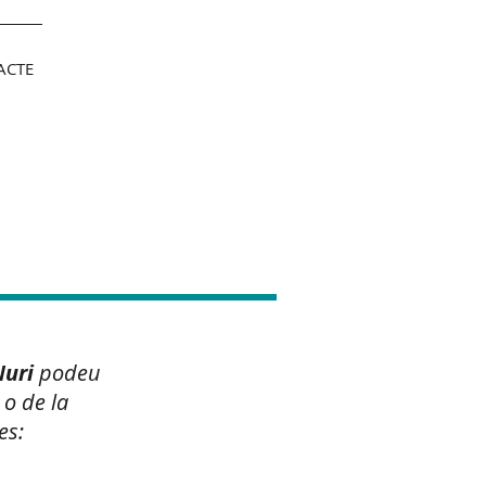
ACTE
...al vostre
Nuri
podeu
o de la
es: