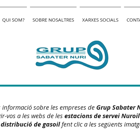
QUI SOM?
SOBRE NOSALTRES
XARXES SOCIALS
CONT
CATALUNYA
 informació sobre les empreses de
Grup Sabater 
gir-vos a les webs de les
estacions de servei Nuroil
distribució de gasoil
fent clic a les següents imatg