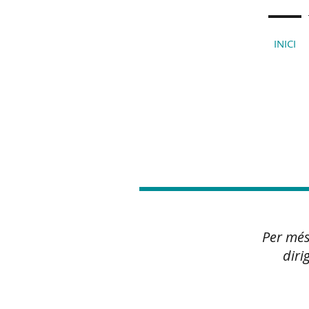
INICI
Des de 1939...
Per més
diri